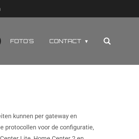
n
FOTO'S
CONTACT
teiten kunnen per gateway en
protocollen voor de configuratie,
 Center Lite, Home Center 2 en