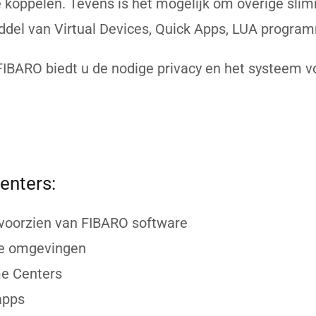
koppelen. Tevens is het mogelijk om overige sli
ddel van Virtual Devices, Quick Apps, LUA program
– FIBARO biedt u de nodige privacy en het systeem 
enters:
s voorzien van FIBARO software
ote omgevingen
me Centers
apps