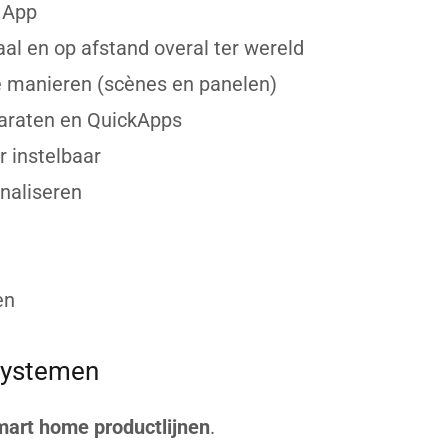
 App
al en op afstand overal ter wereld
e manieren (scènes en panelen)
paraten en QuickApps
r instelbaar
onaliseren
en
systemen
mart home productlijnen
.