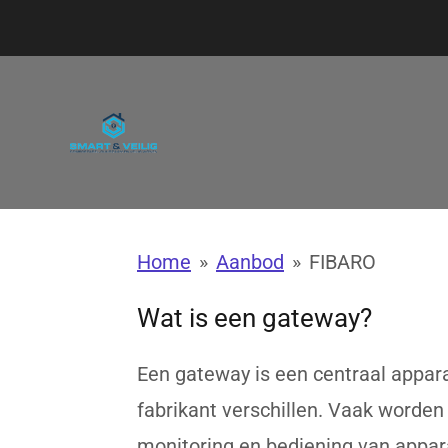
Ga
direct
naar
de
hoofdinhoud
Home
»
Aanbod
»
FIBARO
Wat is een gateway?
Een gateway is een centraal appar
fabrikant verschillen. Vaak worde
monitoring en bediening van appar