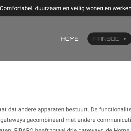
Comfortabel, duurzaam en veilig wonen en werke
HOME
AANBOD
aat dat andere apparaten bestuurt. De functionali
n gateways gecombineerd met andere communicatie 
aten. FIBARO heeft totaal drie gateways, de Home