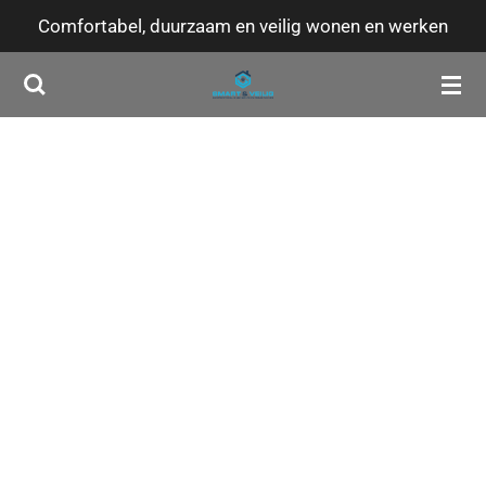
Comfortabel, duurzaam en veilig wonen en werken
Ga
direct
naar
de
hoofdinhoud